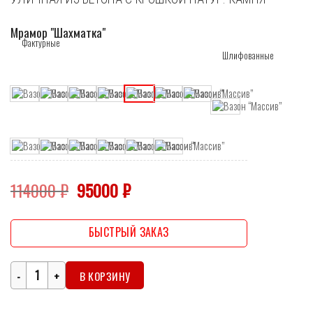
Мрамор "Шахматка"
Первоначальная
Текущая
114000
₽
95000
₽
цена
цена:
составляла
95000 ₽.
114000 ₽.
БЫСТРЫЙ ЗАКАЗ
Количество
В КОРЗИНУ