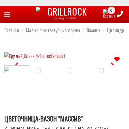
Skip
to
Производство с 2017 г.
content
Главная
/
Малые архитектурные формы
/
Вазоны
/
Цилиндр
Отложить
ЦВЕТОЧНИЦА-ВАЗОН "МАССИВ"
УЛИЧНАЯ ИЗ БЕТОНА С КРОШКОЙ НАТУР. КАМНЯ