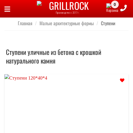
Skip
to
Производство с 2017 г.
content
Главная
/
Малые архитектурные формы
/
Ступени
Ступени уличные из бетона с крошкой
натурального камня
Отложить