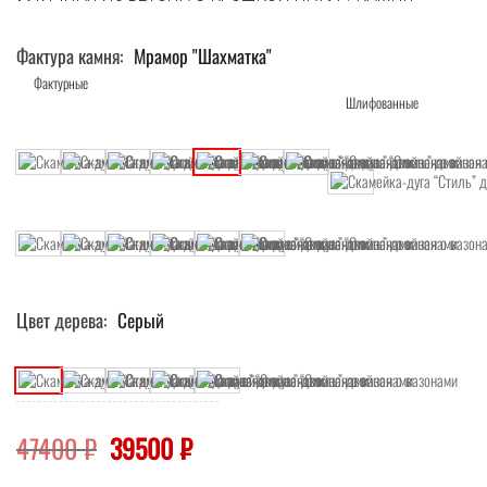
Фактура камня
Мрамор "Шахматка"
Цвет дерева
Серый
Первоначальная
Текущая
47400
₽
39500
₽
цена
цена: