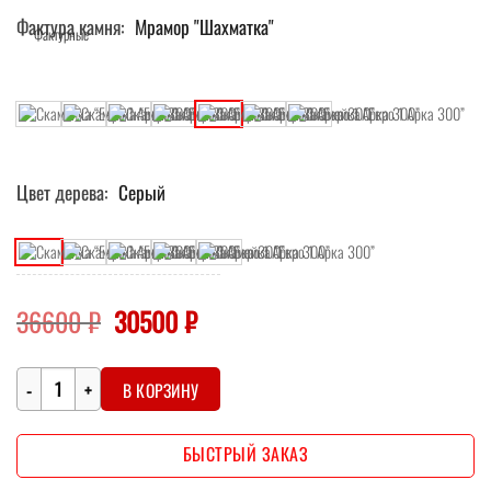
Фактура камня
Мрамор "Шахматка"
Цвет дерева
Серый
Первоначальная
Текущая
36600
₽
30500
₽
цена
цена:
составляла
30500 ₽.
Количество
36600 ₽.
В КОРЗИНУ
БЫСТРЫЙ ЗАКАЗ