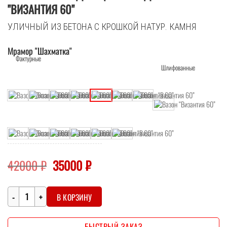
"ВИЗАНТИЯ 60"
УЛИЧНЫЙ ИЗ БЕТОНА С КРОШКОЙ НАТУР. КАМНЯ
Мрамор "Шахматка"
Первоначальная
Текущая
42000
₽
35000
₽
цена
цена:
составляла
35000 ₽.
Количество
42000 ₽.
В КОРЗИНУ
БЫСТРЫЙ ЗАКАЗ