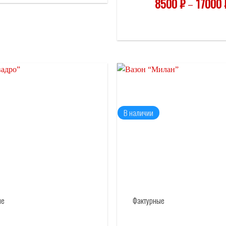
8500
₽
–
17000
АЭРОПОР
Отложить
«ВОЛГОГРА
В наличии