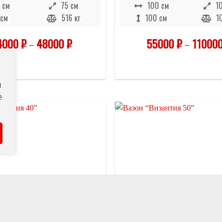
 см
75 см
100 см
1
 см
516 кг
100 см
1
4000
₽
–
48000
₽
55000
₽
–
11000
м
е