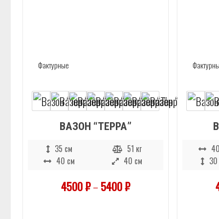
ВАЗОН “ТЕРРА”
В
35 см
51 кг
40
40 см
40 см
30
4500
₽
–
5400
₽