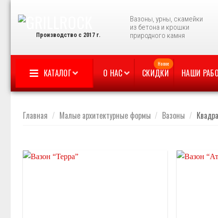
Skip
to
Вазоны, урны, скамейки
из бетона и крошки
content
Производство с 2017 г.
природного камня
КАТАЛОГ
О НАС
СКИДКИ
НАШИ РАБ
Главная
/
Малые архитектурные формы
/
Вазоны
/
Квадр
Отложить