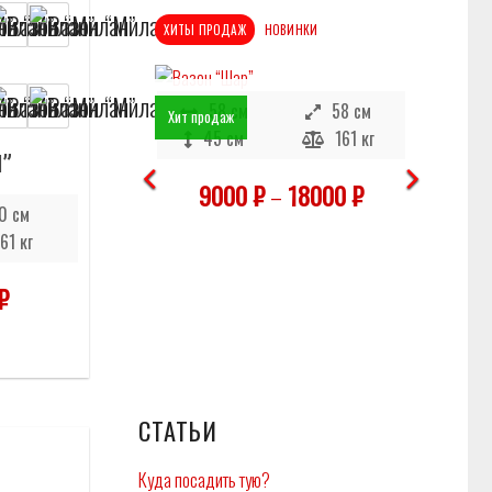
ХИТЫ ПРОДАЖ
НОВИНКИ
69 см
58 см
58 см
Хит продаж
Отложить
Отложить
45 см
161 кг
”
В наличии
000
₽
9000
₽
–
18000
₽
0 см
61 кг
₽
СТАТЬИ
Куда посадить тую?
Отложить