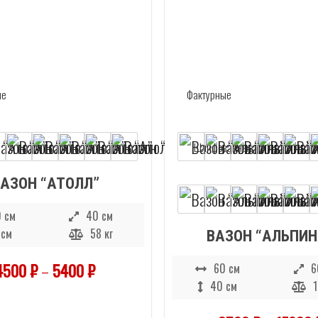
АЗОН “АТОЛЛ”
 см
40 см
 см
58 кг
ВАЗОН “АЛЬПИН
4500
₽
–
5400
₽
60 см
6
40 см
1