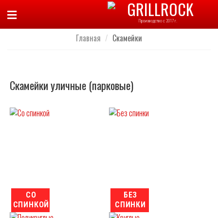
Skip
to
Производство с 2017 г.
content
Главная
/
Скамейки
Скамейки уличные (парковые)
СО
БЕЗ
СПИНКОЙ
СПИНКИ