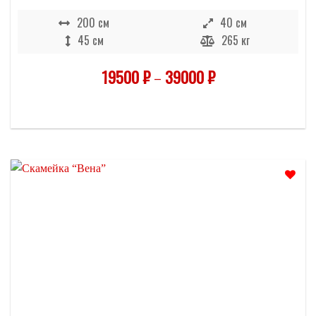
200 см
40 см
45 см
265 кг
19500
₽
–
39000
₽
Отложить