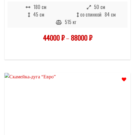
180 см
50 см
45 см
со спинкой
84 см
515 кг
44000
₽
–
88000
₽
Отложить