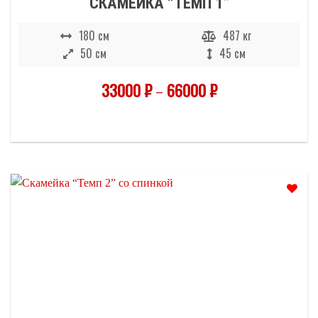
СКАМЕЙКА “ТЕМП 1”
180 см
487 кг
50 см
45 см
33000
₽
–
66000
₽
Отложить