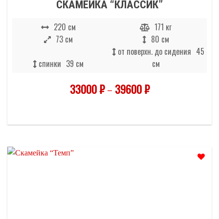
СКАМЕЙКА “КЛАССИК”
220 см
171 кг
73 см
80 см
от поверхн. до сидения
45
спинки
39 см
см
33000
₽
–
39600
₽
Отложить