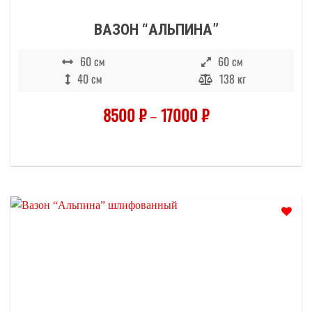
ВАЗОН “АЛЬПИНА”
60 см
60 см
40 см
138 кг
8500
₽
–
17000
₽
Отложить