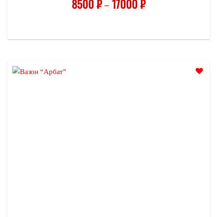
8500
₽
–
17000
₽
Отложить