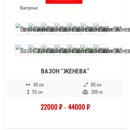
Этот товар имеет несколько вариаций. О
ВАЗОН “ЖЕНЕВА”
80 см
80 см
55 см
300 кг
22000
₽
–
44000
₽