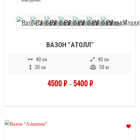
Этот товар имеет несколько вариаций. О
ВАЗОН “АТОЛЛ”
40 см
40 см
30 см
58 кг
4500
₽
–
5400
₽
Отложить