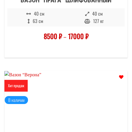
ВАЗОН “ПРАГА” ШЛИФОВАННЫЙ
40 см
40 см
63 см
127 кг
8500
₽
–
17000
₽
Хит продаж
Отложить
В наличии