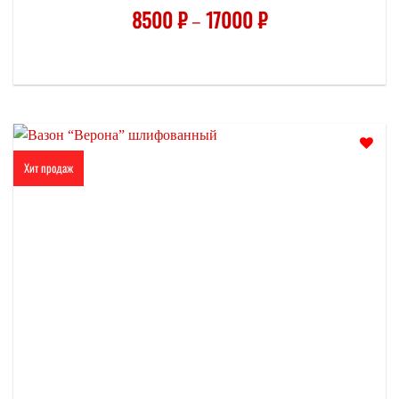
8500
₽
–
17000
₽
Хит продаж
Отложить