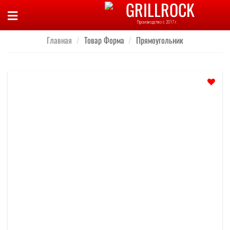
Skip
to
Производство с 2017 г.
content
Главная
/
Товар Форма
/
Прямоугольник
Отложить