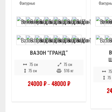
ВАЗОН “ГРАНД”
75 см
75 см
75 см
516 кг
75
75
24000
₽
–
48000
₽
2