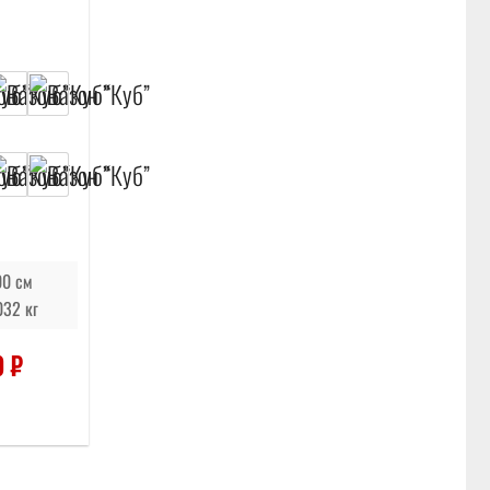
00 см
032 кг
0
₽