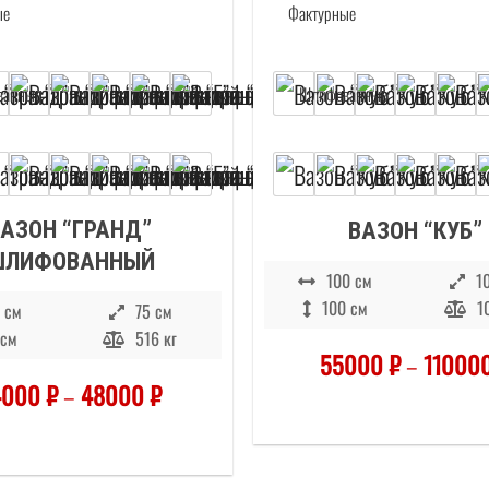
ВАЗОН “ГРАНД”
ВАЗОН “КУБ”
ШЛИФОВАННЫЙ
100 см
1
100 см
1
 см
75 см
 см
516 кг
55000
₽
–
11000
4000
₽
–
48000
₽