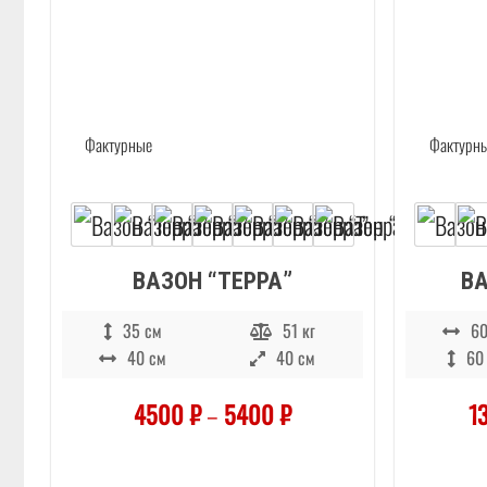
ВАЗОН “ТЕРРА”
ВА
35 см
51 кг
60
40 см
40 см
60
4500
₽
–
5400
₽
1