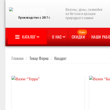
Skip
to
Вазоны, урны, скамейки
из бетона и крошки
content
Производство с 2017 г.
природного камня
КАТАЛОГ
О НАС
СКИДКИ
НАШИ РАБ
Главная
/
Товар Форма
/
Квадрат
Отложить