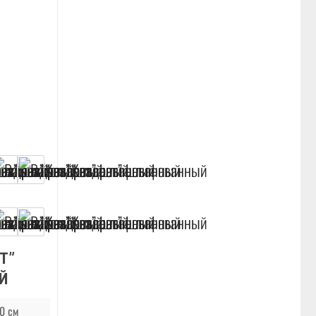
Т”
Й
0 см