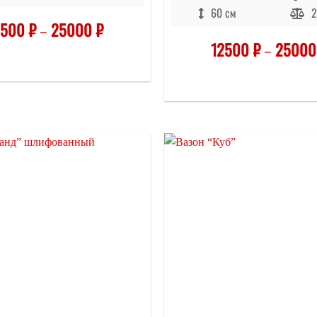
60 см
2
2500
₽
–
25000
₽
12500
₽
–
2500
Отложить