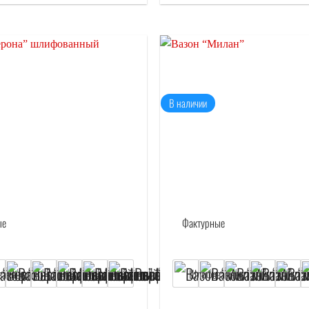
Отложить
70 см
50 см
43 см
Хит продаж
В наличии
Отложить
138 кг
104 кг
В наличии
12000
₽
–
24000
₽
9500
₽
–
19