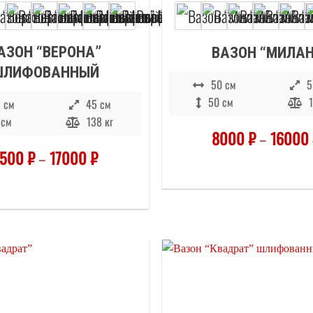
АЗОН “ВЕРОНА”
ВАЗОН “МИЛАН
ШЛИФОВАННЫЙ
50 см
5
50 см
1
 см
45 см
 см
138 кг
8000
₽
–
16000
8500
₽
–
17000
₽
Отложить