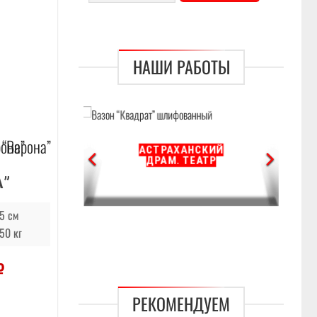
НАШИ РАБОТЫ
АСТРАХАНСКИЙ
Т
ДРАМ. ТЕАТР
Д»
А”
5 см
50 кг
ачальная
Текущая
₽
цена:
ляла
8500 ₽.
РЕКОМЕНДУЕМ
₽.