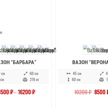
АЭРОПОР
«ВОЛГОГРА
ЗОН “БАРБАРА”
ВАЗОН “ВЕРОН
 см
60 см
45 см
4
 см
276 кг
60 см
1
Первон
3500
₽
–
16200
₽
10200
₽
8500
цена
состав
10200 