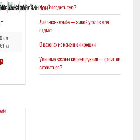
Куда посадить тую?
Лавочка-клумба — живой уголок для
”
отдыха
0 см
О вазонах из каменной крошки
61 кг
Уличные вазоны своими руками — стоит ли
₽
затеваться?
Отложить