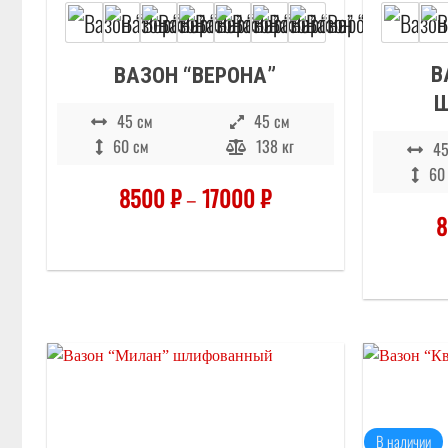
В
ВАЗОН “ВЕРОНА”
45 см
45 см
60 см
138 кг
45
60
8500
₽
–
17000
₽
Отложить
В наличии