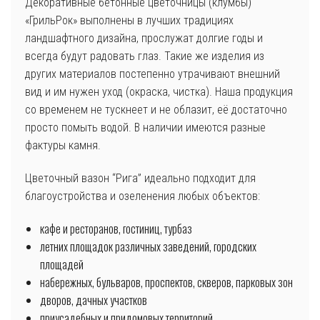
Декоративные бетонные цветочницы (клумбы)
«ГрильРок» выполнены в лучших традициях
ландшафтного дизайна, прослужат долгие годы и
всегда будут радовать глаз. Такие же изделия из
других материалов постепенно утрачивают внешний
вид и им нужен уход (окраска, чистка). Наша продукция
со временем не тускнеет и не облазит, её достаточно
просто помыть водой. В наличии имеются разные
фактуры камня.
Цветочный вазон “Рига” идеально подходит для
благоустройства и озеленения любых объектов:
кафе и ресторанов, гостиниц, турбаз
летних площадок различных заведений, городских
площадей
набережных, бульваров, проспектов, скверов, парковых зон
дворов, дачных участков
приусадебных и придомовых территорий