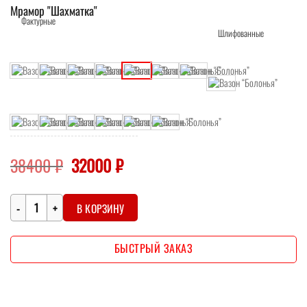
Мрамор "Шахматка"
Первоначальная
Текущая
38400
₽
32000
₽
цена
цена:
составляла
32000 ₽.
Количество
38400 ₽.
В КОРЗИНУ
БЫСТРЫЙ ЗАКАЗ