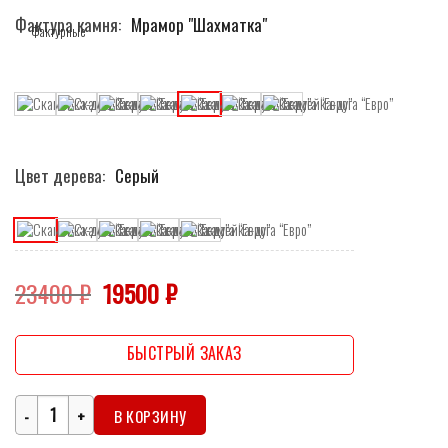
Фактура камня
Мрамор "Шахматка"
Цвет дерева
Серый
Первоначальная
Текущая
23400
₽
19500
₽
цена
цена:
составляла
19500 ₽.
23400 ₽.
БЫСТРЫЙ ЗАКАЗ
Количество
В КОРЗИНУ