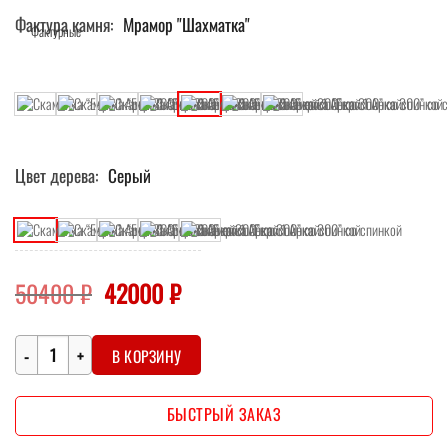
Фактура камня
Мрамор "Шахматка"
Цвет дерева
Серый
Первоначальная
Текущая
50400
₽
42000
₽
цена
цена:
составляла
42000 ₽.
Количество
50400 ₽.
В КОРЗИНУ
БЫСТРЫЙ ЗАКАЗ