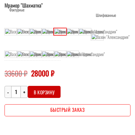
Мрамор "Шахматка"
Первоначальная
Текущая
33600
₽
28000
₽
цена
цена:
составляла
28000 ₽.
Количество
33600 ₽.
В КОРЗИНУ
БЫСТРЫЙ ЗАКАЗ