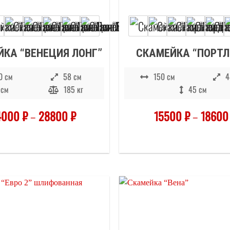
КА “ВЕНЕЦИЯ ЛОНГ”
СКАМЕЙКА “ПОРТЛ
0 см
58 см
150 см
4
 см
185 кг
45 см
4000
₽
–
28800
₽
15500
₽
–
1860
Отложить