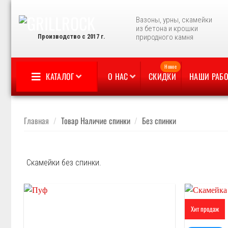
Skip
to
Вазоны, урны, скамейки
из бетона и крошки
content
Производство с 2017 г.
природного камня
КАТАЛОГ
О НАС
СКИДКИ
НАШИ РАБ
Главная
/
Товар Наличие спинки
/
Без спинки
Скамейки без спинки.
Хит продаж
Отложить