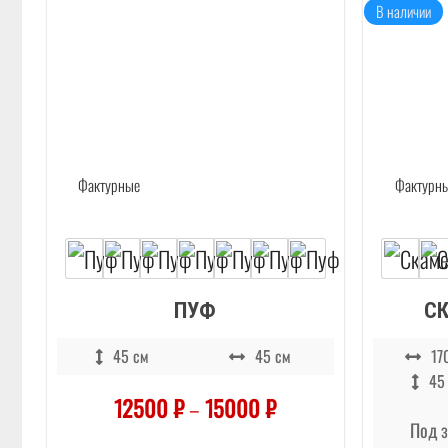
В наличии
ПУФ
СК
45 см
45 см
17
45
12500
₽
–
15000
₽
Под з