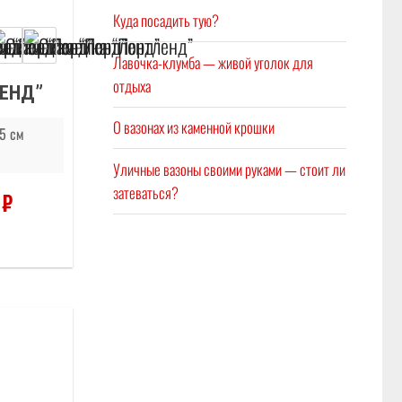
Куда посадить тую?
Лавочка-клумба — живой уголок для
отдыха
ЕНД”
О вазонах из каменной крошки
5 см
Уличные вазоны своими руками — стоит ли
затеваться?
0
₽
Отложить