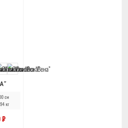
А”
00 см
94 кг
0
₽