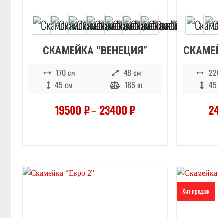
СКАМЕЙКА “ВЕНЕЦИЯ”
СКАМЕЙ
170 см
48 см
22
45 см
185 кг
45
19500
₽
–
23400
₽
2
Хит продаж
Отложить