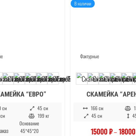
В наличии
АСТРАХАНС
ДРАМ. ТЕА
АМЕЙКА “ЕВРО”
СКАМЕЙКА “АРЕ
0 см
45 см
166 см
1
 см
199 кг
45 см
4
Основание
15000
₽
–
1800
аказ
45*45*20