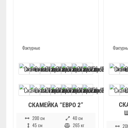
СК
СКАМЕЙКА “ЕВРО 2”
200 см
40 см
45 см
265 кг
20